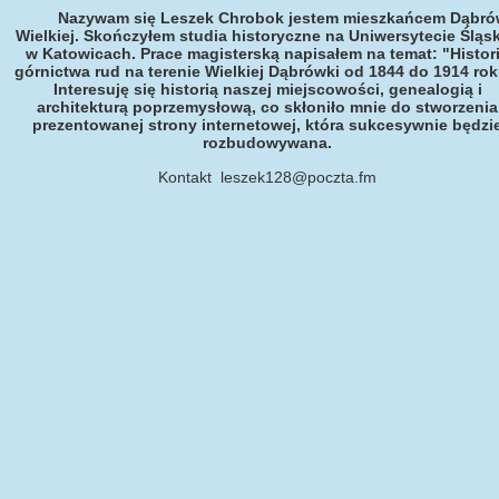
Nazywam się Leszek Chrobok jestem mieszkańcem Dąbró
Wielkiej. Skończyłem studia historyczne na Uniwersytecie Śląs
w Katowicach. Prace magisterską napisałem na temat: "Histor
górnictwa rud na terenie Wielkiej Dąbrówki od 1844 do 1914 rok
Interesuję się historią naszej miejscowości, genealogią i
architekturą poprzemysłową, co skłoniło mnie do stworzenia
prezentowanej strony internetowej, która sukcesywnie będzi
rozbudowywana.
Kontakt leszek128@poczta.fm