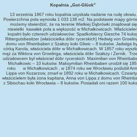
Kopalnia „Gut-Glück”
13 września 1867 roku kopalnia uzyskała nadanie na rudę ołowiu.
Powierzchnia pola wynosiła 1 033 138 m2. Na podstawie mapy górni
możemy stwierdzić, że na terenie Wielkiej Dąbrówki znajdował się
niewielki kawałek pola a większość w Michałkowicach. Właściciel
kopalni było czterech udziałowców: Spadkobiercy Giesche 74 kuks
Rittergutsbesitzer (właścicielka dóbr rycerskich) Hedwig von Groelin
domu von Rheinbaben z Szałszy koło Gliwic – 8 kuksów. Jadwiga by
córką Karola, właściciela dóbr w Michałkowicach. W 1857 roku wyszł
mąż za Wiktora von Groelinga, właściciela dóbr Szałszy i Żernik. Trz
udziałowcem był właściciel dóbr rycerskich Maximilian von Rheinbab
Michałkowic – 10 kuksów. Maksymilian Rheinbaben urodził się 185
roku w Michałkowicach , w 1874 roku we Wrocławiu poślubił An
Lippa von Kozarzow, zmarł w 1892 roku w Michałkowicach. Czwart
właścicielem była żona kapitana, Anna von Lippa z domu von Rheinb
z Sibischau koło Wrocławia – 8 kuksów. Posiadali oni razem 100 kuk