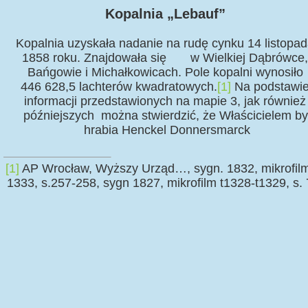
Kopalnia „Lebauf”
Kopalnia uzyskała nadanie na rudę cynku 14 listopa
1858 roku. Znajdowała się w Wielkiej Dąbrówce,
Bańgowie i Michałkowicach. Pole kopalni wynosiło
446 628,5 lachterów kwadratowych.
[1]
Na podstawi
informacji przedstawionych na mapie 3, jak również
późniejszych można stwierdzić, że Właścicielem by
hrabia Henckel Donnersmarck
[1]
AP Wrocław, Wyższy Urząd…, sygn. 1832, mikrofilm
1333, s.257-258, sygn 1827, mikrofilm t1328-t1329, s. 