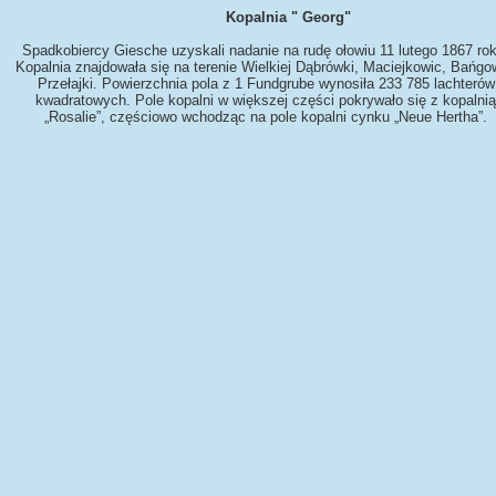
Kopalnia " Georg"
Spadkobiercy Giesche uzyskali nadanie na rudę ołowiu 11 lutego 1867 rok
Kopalnia znajdowała się na terenie Wielkiej Dąbrówki, Maciejkowic, Bańgo
Przełajki. Powierzchnia pola z 1 Fundgrube wynosiła 233 785 lachterów
kwadratowych. Pole kopalni w większej części pokrywało się z kopalnią
„Rosalie”, częściowo wchodząc na pole kopalni cynku „Neue Hertha”.